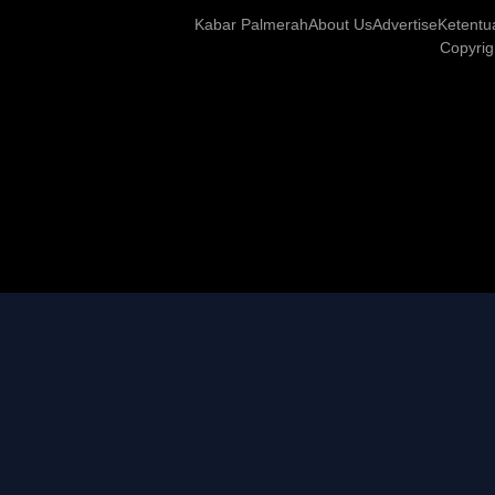
Kabar Palmerah
About Us
Advertise
Ketentu
Copyrig