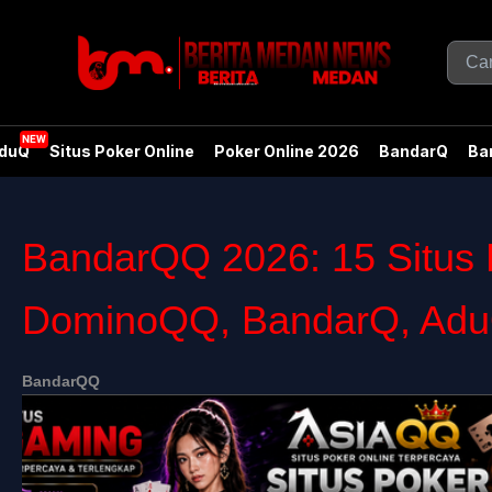
AduQ
Situs Poker Online
Poker Online 2026
BandarQ
Ba
BandarQQ 2026: 15 Situs
DominoQQ, BandarQ, AduQ
BandarQQ