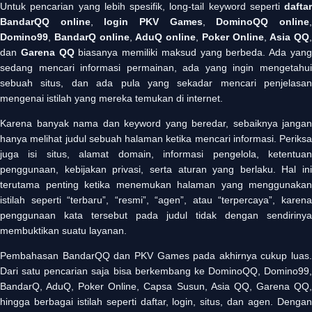
Untuk pencarian yang lebih spesifik, long-tail keyword seperti
daftar
BandarQQ online
,
login PKV Games
,
DominoQQ online
Domino99
,
BandarQ online
,
AduQ online
,
Poker Online
,
Asia QQ
,
dan
Garena QQ
biasanya memiliki maksud yang berbeda. Ada yan
sedang mencari informasi permainan, ada yang ingin mengetahui
sebuah situs, dan ada pula yang sekadar mencari penjelasan
mengenai istilah yang mereka temukan di internet.
Karena banyak nama dan keyword yang beredar, sebaiknya jangan
hanya melihat judul sebuah halaman ketika mencari informasi. Periksa
juga isi situs, alamat domain, informasi pengelola, ketentuan
penggunaan, kebijakan privasi, serta aturan yang berlaku. Hal ini
terutama penting ketika menemukan halaman yang menggunakan
istilah seperti “terbaru”, “resmi”, “agen”, atau “terpercaya”, karena
penggunaan kata tersebut pada judul tidak dengan sendirinya
membuktikan suatu layanan.
Pembahasan BandarQQ dan PKV Games pada akhirnya cukup luas.
Dari satu pencarian saja bisa berkembang ke DominoQQ, Domino99,
BandarQ, AduQ, Poker Online, Capsa Susun, Asia QQ, Garena QQ,
hingga berbagai istilah seperti daftar, login, situs, dan agen. Dengan