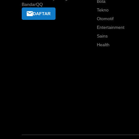
Bola
BandarQQ
Tekno
DAFTAR
Otomotif
Entertainment
Sains
Health