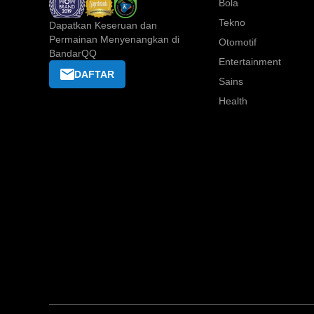
Bola
Tekno
Dapatkan Keseruan dan
Permainan Menyenangkan di
Otomotif
BandarQQ
Entertainment
DAFTAR
Sains
Health