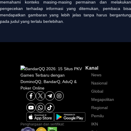
memahami konteks masing-masing permainan dan melakukan
pengecekan terhadap informasi yang ditemukan, pembaca bisa
mendapatkan gambaran yang lebih jelas tanpa harus bergantung
pada judul yang terlalu berlebihan.
Kanal
News
Nasional
Global
Megapolitan
Regional
Pemilu
IKN
Penghargaan dan sertifikat: