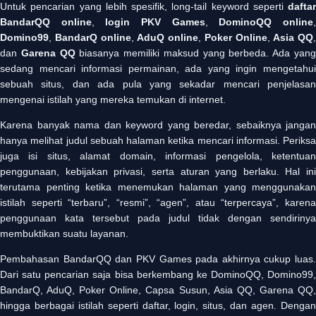
Untuk pencarian yang lebih spesifik, long-tail keyword seperti
daftar
BandarQQ online
,
login PKV Games
,
DominoQQ online
Domino99
,
BandarQ online
,
AduQ online
,
Poker Online
,
Asia QQ
,
dan
Garena QQ
biasanya memiliki maksud yang berbeda. Ada yan
sedang mencari informasi permainan, ada yang ingin mengetahui
sebuah situs, dan ada pula yang sekadar mencari penjelasan
mengenai istilah yang mereka temukan di internet.
Karena banyak nama dan keyword yang beredar, sebaiknya jangan
hanya melihat judul sebuah halaman ketika mencari informasi. Periksa
juga isi situs, alamat domain, informasi pengelola, ketentuan
penggunaan, kebijakan privasi, serta aturan yang berlaku. Hal ini
terutama penting ketika menemukan halaman yang menggunakan
istilah seperti “terbaru”, “resmi”, “agen”, atau “terpercaya”, karena
penggunaan kata tersebut pada judul tidak dengan sendirinya
membuktikan suatu layanan.
Pembahasan BandarQQ dan PKV Games pada akhirnya cukup luas.
Dari satu pencarian saja bisa berkembang ke DominoQQ, Domino99,
BandarQ, AduQ, Poker Online, Capsa Susun, Asia QQ, Garena QQ,
hingga berbagai istilah seperti daftar, login, situs, dan agen. Dengan