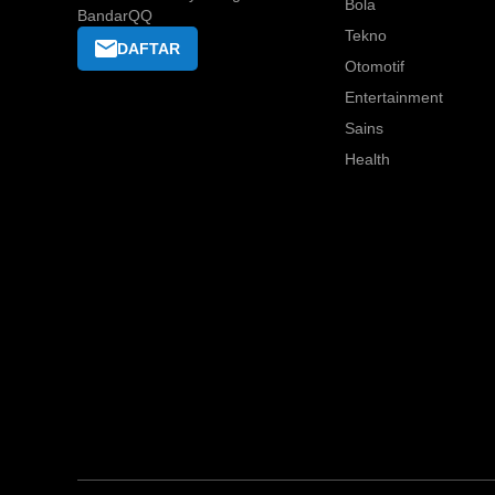
Bola
BandarQQ
Tekno
DAFTAR
Otomotif
Entertainment
Sains
Health