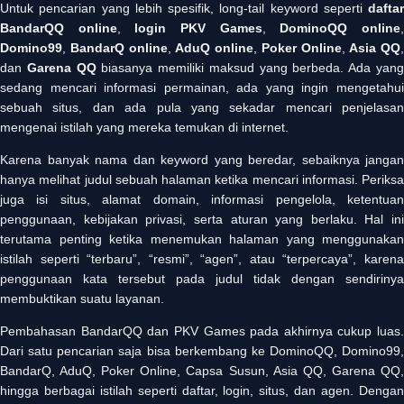
Untuk pencarian yang lebih spesifik, long-tail keyword seperti
daftar
BandarQQ online
,
login PKV Games
,
DominoQQ online
Domino99
,
BandarQ online
,
AduQ online
,
Poker Online
,
Asia QQ
,
dan
Garena QQ
biasanya memiliki maksud yang berbeda. Ada yan
sedang mencari informasi permainan, ada yang ingin mengetahui
sebuah situs, dan ada pula yang sekadar mencari penjelasan
mengenai istilah yang mereka temukan di internet.
Karena banyak nama dan keyword yang beredar, sebaiknya jangan
hanya melihat judul sebuah halaman ketika mencari informasi. Periksa
juga isi situs, alamat domain, informasi pengelola, ketentuan
penggunaan, kebijakan privasi, serta aturan yang berlaku. Hal ini
terutama penting ketika menemukan halaman yang menggunakan
istilah seperti “terbaru”, “resmi”, “agen”, atau “terpercaya”, karena
penggunaan kata tersebut pada judul tidak dengan sendirinya
membuktikan suatu layanan.
Pembahasan BandarQQ dan PKV Games pada akhirnya cukup luas.
Dari satu pencarian saja bisa berkembang ke DominoQQ, Domino99,
BandarQ, AduQ, Poker Online, Capsa Susun, Asia QQ, Garena QQ,
hingga berbagai istilah seperti daftar, login, situs, dan agen. Dengan