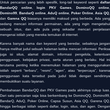
Untuk pencarian yang lebih spesifik, long-tail keyword seperti
daftar
BandarQQ online
,
login PKV Games
,
DominoQQ online
Domino99
,
BandarQ online
,
AduQ online
,
Poker Online
,
Asia QQ
,
dan
Garena QQ
biasanya memiliki maksud yang berbeda. Ada yan
sedang mencari informasi permainan, ada yang ingin mengetahui
sebuah situs, dan ada pula yang sekadar mencari penjelasan
mengenai istilah yang mereka temukan di internet.
Karena banyak nama dan keyword yang beredar, sebaiknya jangan
hanya melihat judul sebuah halaman ketika mencari informasi. Periksa
juga isi situs, alamat domain, informasi pengelola, ketentuan
penggunaan, kebijakan privasi, serta aturan yang berlaku. Hal ini
terutama penting ketika menemukan halaman yang menggunakan
istilah seperti “terbaru”, “resmi”, “agen”, atau “terpercaya”, karena
penggunaan kata tersebut pada judul tidak dengan sendirinya
membuktikan suatu layanan.
Pembahasan BandarQQ dan PKV Games pada akhirnya cukup luas.
Dari satu pencarian saja bisa berkembang ke DominoQQ, Domino99,
BandarQ, AduQ, Poker Online, Capsa Susun, Asia QQ, Garena QQ,
hingga berbagai istilah seperti daftar, login, situs, dan agen. Dengan