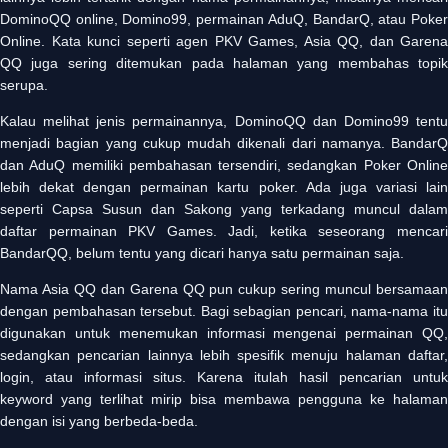
DominoQQ online, Domino99, permainan AduQ, BandarQ, atau Poker
Online. Kata kunci seperti agen PKV Games, Asia QQ, dan Garena
QQ juga sering ditemukan pada halaman yang membahas topik
serupa.
Kalau melihat jenis permainannya, DominoQQ dan Domino99 tentu
menjadi bagian yang cukup mudah dikenali dari namanya. BandarQ
dan AduQ memiliki pembahasan tersendiri, sedangkan Poker Online
lebih dekat dengan permainan kartu poker. Ada juga variasi lain
seperti Capsa Susun dan Sakong yang terkadang muncul dalam
daftar permainan PKV Games. Jadi, ketika seseorang mencari
BandarQQ, belum tentu yang dicari hanya satu permainan saja.
Nama Asia QQ dan Garena QQ pun cukup sering muncul bersamaan
dengan pembahasan tersebut. Bagi sebagian pencari, nama-nama itu
digunakan untuk menemukan informasi mengenai permainan QQ,
sedangkan pencarian lainnya lebih spesifik menuju halaman daftar,
login, atau informasi situs. Karena itulah hasil pencarian untuk
keyword yang terlihat mirip bisa membawa pengguna ke halaman
dengan isi yang berbeda-beda.