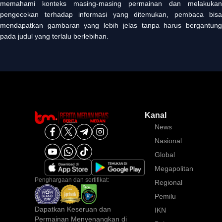
memahami konteks masing-masing permainan dan melakukan
pengecekan terhadap informasi yang ditemukan, pembaca bisa
mendapatkan gambaran yang lebih jelas tanpa harus bergantung
pada judul yang terlalu berlebihan.
Kanal
News
Nasional
Global
Megapolitan
Penghargaan dan sertifikat:
Regional
Pemilu
Dapatkan Keseruan dan
IKN
Permainan Menyenangkan di