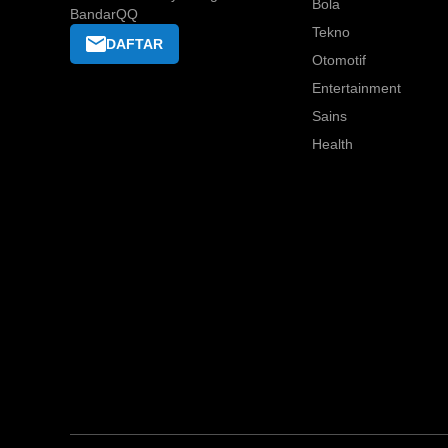
Bola
BandarQQ
Tekno
DAFTAR
Otomotif
Entertainment
Sains
Health